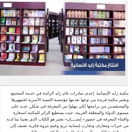
الإثنين
ضبط
مؤسسة
إلى
جميع
التنمية
الخميس
الإعدادات
الأسرية
-
يؤكد
إعادة
8:00
عمق
ضبط
صباحا
الرؤية
ًحتى
إحصائيات
التي
3:30
المواقع
تسعى
ظهراً
إلى
الداخلي
والجمعة
تكريسها
من
دولة
الساعة
الإمارات..،
8:00
صباحاً
دليل
حتى
المستخدم
12:00
للموقع
ظهراً
 الإنسانية إحدى مبادرات عام زايد الرائدة في خدمة المجتمع،
الداخلي
نستمع
بة فريدة من نوعها تقدمها مؤسسة التنمية الأسرية لجمهورها
لكم
ن من برامجها لكي ينهلوا من المعرفة في شكل ٍ جديد على
ونساندكم
لة والمنطقة العربية، حيث يستطيع الزائر للمكتبة استعارة
80033322
عرفة في حضور« إنســــان» يعتبر هو الكتاب الذي يغنينا بما لديه
معارف وتجارب إنسانية ثريةٍ وغنيةٍ بثروة فكرية تضيف إلى
اقراء