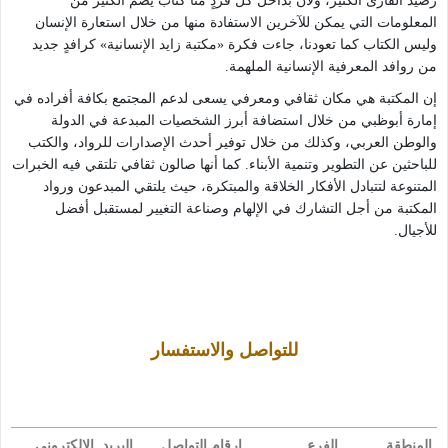
ئ الكثير، ولأن بداخل كل فردٍ منّا كتاب يضم الكثير من
المزيد
التي يمكن للآخرين الاستفادة منها من خلال استعارة الإنسان
 كما تعودنا، جاءت فكرة «مكتبة زايد الإن​سانية» كرافدٍ جديد
معرفية الإنسانية الملهمة.
 هي مكان ثقافي ومعرفي يسعى لدعم المجتمع بكافة أفراده في
بي من خلال استضافة أبرز الشخصيات المبدعة في الدولة
ربي، وكذلك من خلال توفير أحدث الإصدارات للرواد، والكتب
اقراء
 التطوير وتنمية الأبناء. كما أنها صالون ثقافي تلتقي فيه الخبرات
المزيد
تبادل الأفكار الخلاقة والمبتكرة، حيث يلتقي المبدعون ورواد
 أجل التشارك في الإلهام وصناعة التغيير لمستقبل أفضل
​للتواصل والاستفسار
الفرع
ارقام التواصل
البريد الالكتروني